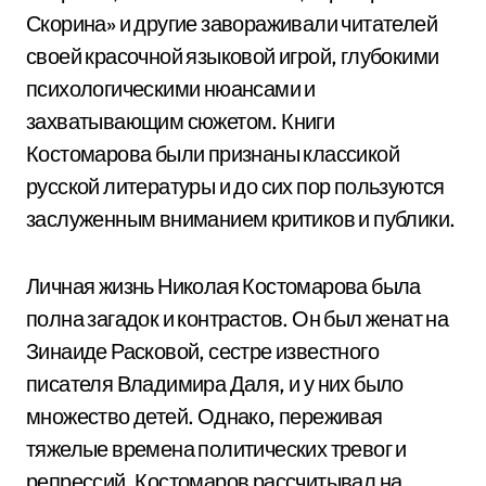
Скорина» и другие завораживали читателей
своей красочной языковой игрой, глубокими
психологическими нюансами и
захватывающим сюжетом. Книги
Костомарова были признаны классикой
русской литературы и до сих пор пользуются
заслуженным вниманием критиков и публики.
Личная жизнь Николая Костомарова была
полна загадок и контрастов. Он был женат на
Зинаиде Расковой, сестре известного
писателя Владимира Даля, и у них было
множество детей. Однако, переживая
тяжелые времена политических тревог и
репрессий, Костомаров рассчитывал на