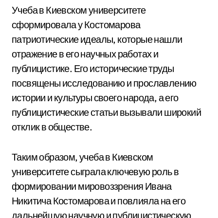
Учеба в Киевском университете
сформировала у Костомарова
патриотические идеалы, которые нашли
отражение в его научных работах и
публицистике. Его исторические труды
посвящены исследованию и прославлению
истории и культуры своего народа, а его
публицистические статьи вызывали широкий
отклик в обществе.
Таким образом, учеба в Киевском
университете сыграла ключевую роль в
формировании мировоззрения Ивана
Никитича Костомарова и повлияла на его
дальнейшую научную и публицистическую