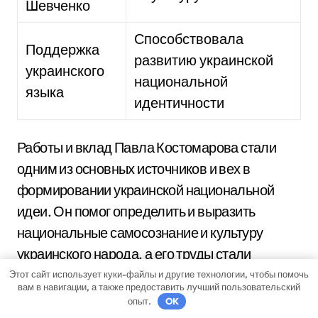
Шевченко
Способствовала
Поддержка
развитию украинской
украинского
национальной
языка
идентичности
Работы и вклад Павла Костомарова стали
одним из основных источников и вех в
формировании украинской национальной
идеи. Он помог определить и выразить
национальные самосознание и культуру
украинского народа, а его труды стали
отправной точкой для многих последующих
Этот сайт использует куки-файлы и другие технологии, чтобы помочь
вам в навигации, а также предоставить лучший пользовательский
исследователей, писателей и общественных
опыт.
OK
деятелей.