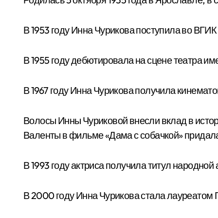
В 1953 году Инна Чурикова поступила во ВГИК
В 1955 году дебютировала на сцене театра им
В 1967 году Инна Чурикова получила кинема
Волосы Инны Чуриковой внесли вклад в истори
Валенты в фильме «Дама с собачкой» придала
В 1993 году актриса получила титул народной 
В 2000 году Инна Чурикова стала лауреатом 