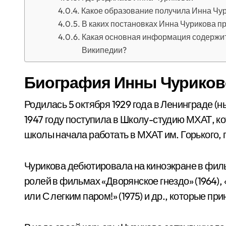
Какое образование получила Инна Чу
В каких постановках Инна Чурикова п
Какая основная информация содержит
Википедии?
Биография Инны Чуриков
Родилась 5 октября 1929 года в Ленинграде (н
1947 году поступила в Школу-студию МХАТ, ко
школы начала работать в МХАТ им. Горького, 
Чурикова дебютировала на киноэкране в фильм
ролей в фильмах «Дворянское гнездо» (1964), 
или С легким паром!» (1975) и др., которые п