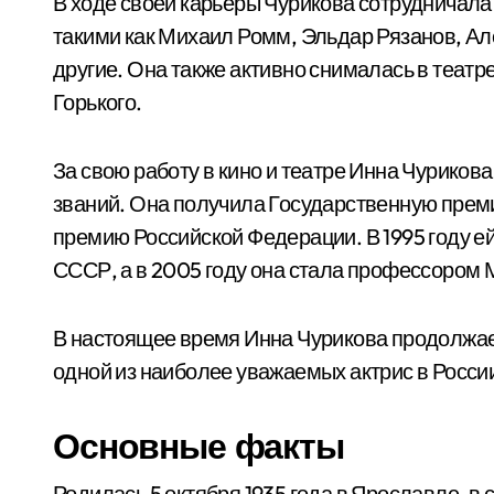
В ходе своей карьеры Чурикова сотрудничал
такими как Михаил Ромм, Эльдар Рязанов, Ал
другие. Она также активно снималась в театр
Горького.
За свою работу в кино и театре Инна Чуриков
званий. Она получила Государственную прем
премию Российской Федерации. В 1995 году е
СССР, а в 2005 году она стала профессором М
В настоящее время Инна Чурикова продолжае
одной из наиболее уважаемых актрис в Росси
Основные факты
Родилась 5 октября 1935 года в Ярославле, в 