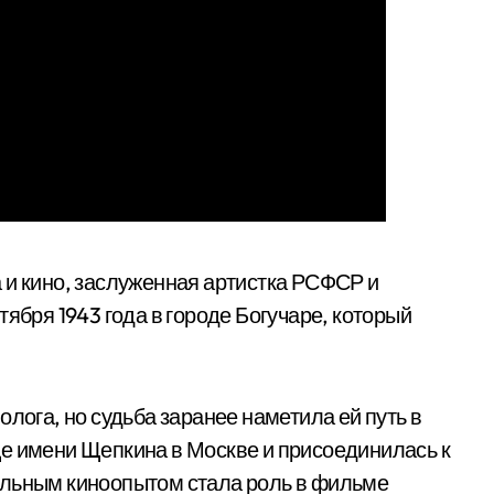
 и кино, заслуженная артистка РСФСР и
тября 1943 года в городе Богучаре, который
олога, но судьба заранее наметила ей путь в
е имени Щепкина в Москве и присоединилась к
ельным киноопытом стала роль в фильме