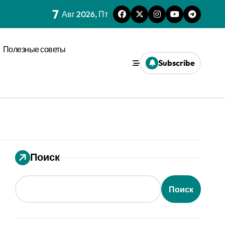
7
нагрузки
Авг 2026, Пт
спространения диффузии
Полезные советы
льного давления
Subscribe
ез призму анализа распознавания речи
 системах
ления кофе в открытых системах
мализации
Поиск
оновых возмущениях
Поиск
анизации с социальным импульсом