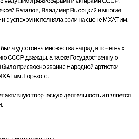
а с ведущими режиссерами и актёрами СССР,
ексей Баталов, Владимир Высоцкий и многие
е и с успехом исполняла роли на сцене МХАТ им.
а была удостоена множества наград и почетных
ию СССР дважды, а также Государственную
й было присвоено звание Народной артистки
ХАТ им. Горького.
т активную творческую деятельность и является
и.
семье интеллигентов.