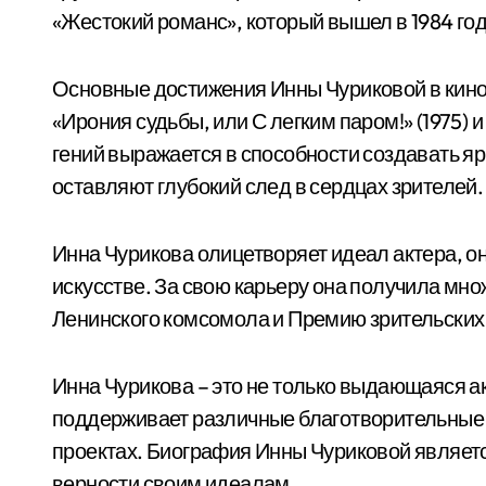
«Жестокий романс», который вышел в 1984 год
Основные достижения Инны Чуриковой в кинои
«Ирония судьбы, или С легким паром!» (1975) и
гений выражается в способности создавать я
оставляют глубокий след в сердцах зрителей.
Инна Чурикова олицетворяет идеал актера, он
искусстве. За свою карьеру она получила мн
Ленинского комсомола и Премию зрительских
Инна Чурикова – это не только выдающаяся а
поддерживает различные благотворительные 
проектах. Биография Инны Чуриковой являет
верности своим идеалам.