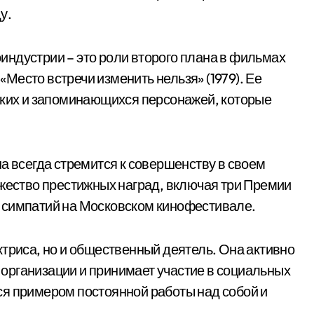
у.
ндустрии – это роли второго плана в фильмах
 «Место встречи изменить нельзя» (1979). Ее
рких и запоминающихся персонажей, которые
а всегда стремится к совершенству в своем
ожество престижных наград, включая три Премии
 симпатий на Московском кинофестивале.
ктриса, но и общественный деятель. Она активно
организации и принимает участие в социальных
ся примером постоянной работы над собой и