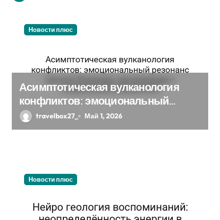
о
з
Новости плюс
а
п
Асимптотическая вулканология
и
конфликтов: эмоциональный
с
резонанс циклом Команды
travelbox27_
Май 1, 2026
организации с социальным
я
импульсом
м
Новости плюс