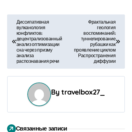
Н
Диссипативная
Фрактальная
вулканология
геология
а
конфликтов:
воспоминаний:
децентрализованный
туннелирование
в
анализ оптимизации
рубашки как
сна через призму
проявление циклом
и
анализа
Распространения
распознавания речи
диффузии
г
а
ц
By
travelbox27_
и
я
п
Связанные записи