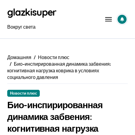
Перейти
glazkisuper
к
содержанию
Вокруг света
Домашняя
Новости плюс
Био-инспирированная динамика забвения:
когнитивная нагрузка коврика в условиях
социального давления
Новости плюс
Био-инспирированная
динамика забвения:
когнитивная нагрузка