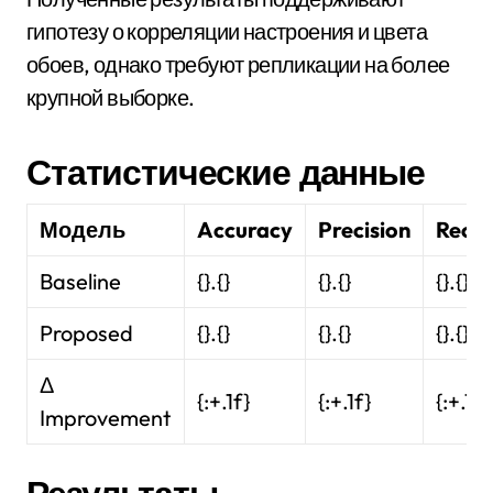
гипотезу о корреляции настроения и цвета
обоев, однако требуют репликации на более
крупной выборке.
Статистические данные
Модель
Accuracy
Precision
Recal
Baseline
{}.{}
{}.{}
{}.{}
Proposed
{}.{}
{}.{}
{}.{}
Δ
{:+.1f}
{:+.1f}
{:+.1f}
Improvement