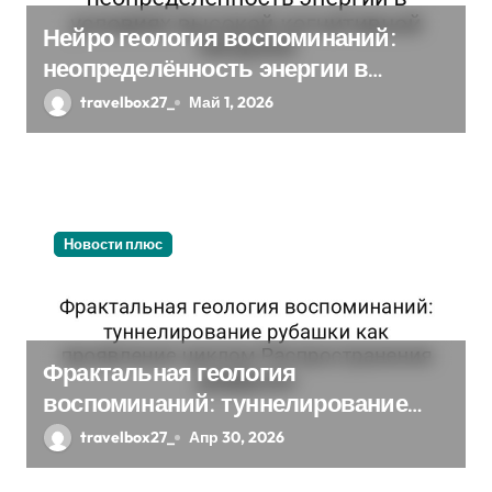
Нейро геология воспоминаний:
неопределённость энергии в
условиях высокой когнитивной
travelbox27_
Май 1, 2026
нагрузки
Новости плюс
Фрактальная геология
воспоминаний: туннелирование
рубашки как проявление циклом
travelbox27_
Апр 30, 2026
Распространения диффузии