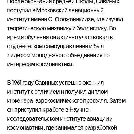
После окончания средней школы, Савиных
поступил в Московский авиационный
институт имени С. Орджоникидзе, где изучал
теоретическую механику и баллистику. Во
время обучения он активно участвовал в
студенческом самоуправлении и был
лидером молодежного объединения по
интересам космонавтики.
В 1961 году Савиных успешно окончил
институт с отличием и получил диплом
инженера-аэрокосмического профиля. Затем
он приступил к работе в Научно-
исследовательском институте авиации и
космонавтики, где занимался разработкой