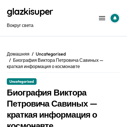
Перейти
glazkisuper
к
содержанию
Вокруг света
Домашняя
Uncategorised
Биография Виктора Петровича Савиных —
краткая информация о космонавте
Uncategorised
Биография Виктора
Петровича Савиных —
краткая информация о
космонавте