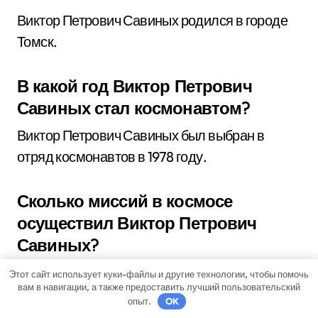
Виктор Петрович Савиных родился в городе
Томск.
В какой год Виктор Петрович
Савиных стал космонавтом?
Виктор Петрович Савиных был выбран в
отряд космонавтов в 1978 году.
Сколько миссий в космосе
осуществил Виктор Петрович
Савиных?
Виктор Петрович Савиных совершил три
Этот сайт использует куки-файлы и другие технологии, чтобы помочь
вам в навигации, а также предоставить лучший пользовательский
полета в космос на космических кораблях
опыт.
OK
«Союз».