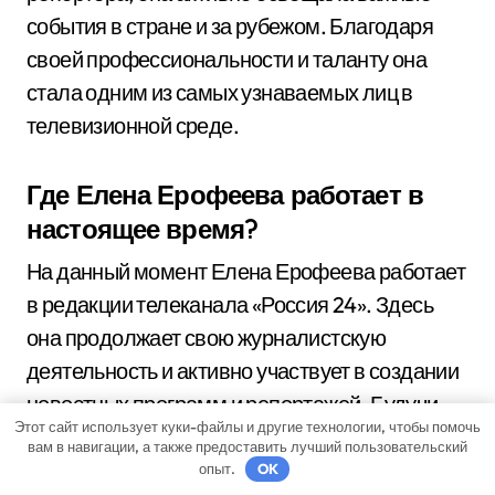
события в стране и за рубежом. Благодаря
своей профессиональности и таланту она
стала одним из самых узнаваемых лиц в
телевизионной среде.
Где Елена Ерофеева работает в
настоящее время?
На данный момент Елена Ерофеева работает
в редакции телеканала «Россия 24». Здесь
она продолжает свою журналистскую
деятельность и активно участвует в создании
новостных программ и репортажей. Будучи
Этот сайт использует куки-файлы и другие технологии, чтобы помочь
опытным профессионалом, Елена Ерофеева
вам в навигации, а также предоставить лучший пользовательский
делится своими знаниями и опытом со
опыт.
OK