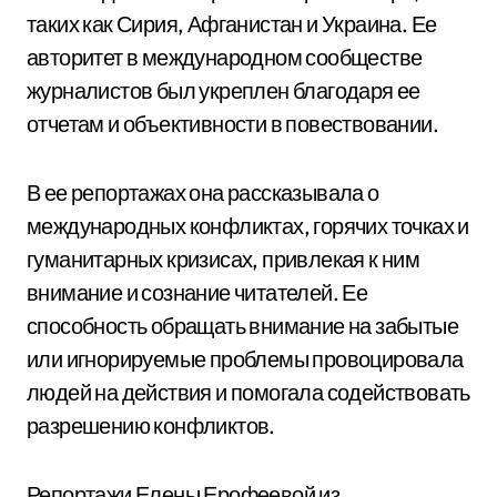
таких как Сирия, Афганистан и Украина. Ее
авторитет в международном сообществе
журналистов был укреплен благодаря ее
отчетам и объективности в повествовании.
В ее репортажах она рассказывала о
международных конфликтах, горячих точках и
гуманитарных кризисах, привлекая к ним
внимание и сознание читателей. Ее
способность обращать внимание на забытые
или игнорируемые проблемы провоцировала
людей на действия и помогала содействовать
разрешению конфликтов.
Репортажи Елены Ерофеевой из