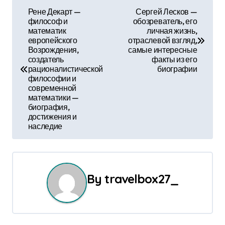
Н
Рене Декарт —
Сергей Лесков —
философ и
обозреватель, его
а
математик
личная жизнь,
европейского
отраслевой взгляд,
в
Возрождения,
самые интересные
создатель
факты из его
и
рационалистической
биографии
философии и
г
современной
математики —
а
биография,
достижения и
наследие
ц
и
я
By
travelbox27_
п
о