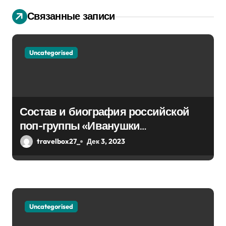
з
Связанные записи
а
п
Uncategorised
и
с
я
Состав и биография российской
поп-группы «Иванушки
м
интернешнл» — история успеха,
travelbox27_
Дек 3, 2023
музыка и судьбы участников
Uncategorised