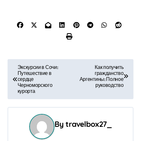
Н
Экскурсии в Сочи:
Как получить
Путешествие в
гражданство
а
сердце
Аргентины: Полное
Черноморского
руководство
в
курорта
и
г
By
travelbox27_
а