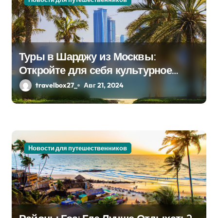
м
Туры в Шарджу из Москвы:
Откройте для себя культурное
сердце ОАЭ
travelbox27_
Авг 21, 2024
Новости для путешественников