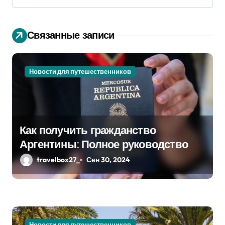
ц
и
Связанные записи
я
п
Новости для путешественников
о
з
а
Как получить гражданство
п
Аргентины: Полное руководство
travelbox27_
Сен 30, 2024
и
с
я
Новости для путешественников