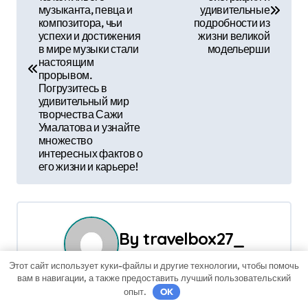
музыканта, певца и
удивительные
в
композитора, чьи
подробности из
успехи и достижения
жизни великой
и
в мире музыки стали
модельерши
настоящим
г
прорывом.
Погрузитесь в
а
удивительный мир
творчества Сажи
Умалатова и узнайте
ц
множество
интересных фактов о
и
его жизни и карьере!
я
п
By
travelbox27_
о
Этот сайт использует куки-файлы и другие технологии, чтобы помочь
з
вам в навигации, а также предоставить лучший пользовательский
опыт.
OK
а