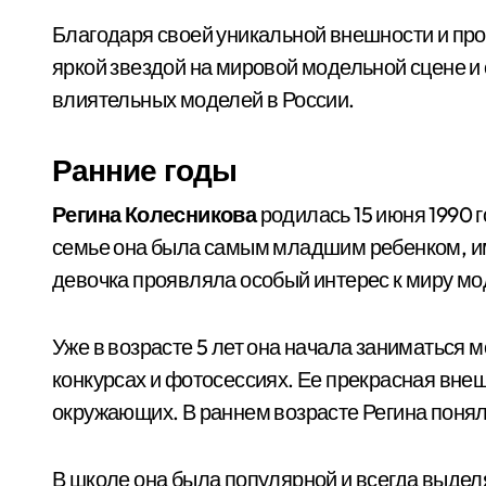
Благодаря своей уникальной внешности и пр
яркой звездой на мировой модельной сцене и
влиятельных моделей в России.
Ранние годы
Регина Колесникова
родилась 15 июня 1990 г
семье она была самым младшим ребенком, им
девочка проявляла особый интерес к миру мо
Уже в возрасте 5 лет она начала заниматься 
конкурсах и фотосессиях. Ее прекрасная вне
окружающих. В раннем возрасте Регина поняла,
В школе она была популярной и всегда выдел