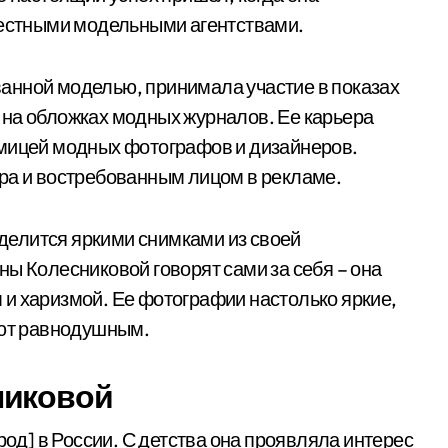
вестными модельными агентствами.
анной моделью, принимала участие в показах
 на обложках модных журналов. Ее карьера
имицей модных фотографов и дизайнеров.
ра и востребованным лицом в рекламе.
е делится яркими снимками из своей
ны Колесниковой говорят сами за себя – она
и харизмой. Ее фотографии настолько яркие,
яют равнодушным.
никовой
род] в России. С детства она проявляла интерес