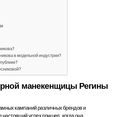
ми
никова?
никова в модельной индустрии?
 публике?
есниковой?
ярной манекенщицы Регины
амных кампаний различных брендов и
е настоящий успех пришел, когда она