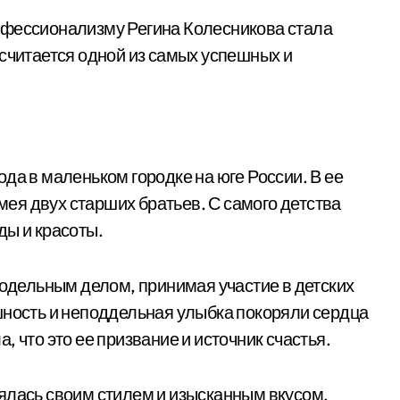
офессионализму Регина Колесникова стала
 считается одной из самых успешных и
ода в маленьком городке на юге России. В ее
ея двух старших братьев. С самого детства
ды и красоты.
модельным делом, принимая участие в детских
шность и неподдельная улыбка покоряли сердца
 что это ее призвание и источник счастья.
ялась своим стилем и изысканным вкусом.