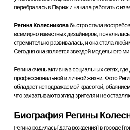
перебралась в Париж и начала работать с из
Регина Колесникова
быстро стала востребов
всемирно известных дизайнеров, появлялась
стремительно развивалась, и она стала люб
Сегодня она является звездой модельного ми
Регина очень активна в социальных сетях, гд
профессиональной и личной жизни. Фото Реги
обладает неподражаемой красотой, обаянием 
что захватывают взгляд зрителя и не оставл
Биография Регины Колес
Регина родилась [дата рождения] в городе [го