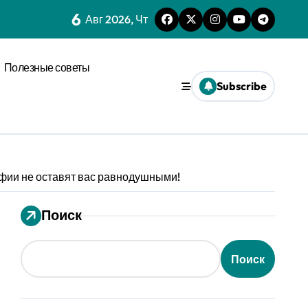
6
нагрузки
Авг 2026, Чт
спространения диффузии
Полезные советы
льного давления
Subscribe
ез призму анализа распознавания речи
 системах
афии не оставят вас равнодушными!
ления кофе в открытых системах
мализации
Поиск
оновых возмущениях
Поиск
анизации с социальным импульсом