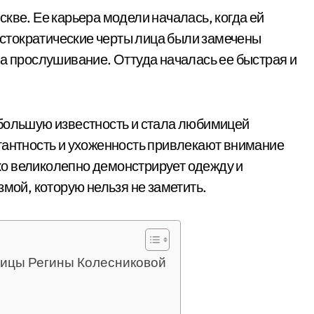
кве. Ее карьера модели началась, когда ей
ристократические черты лица были замечены
на прослушивание. Оттуда началась ее быстрая и
 большую известность и стала любимицей
гантность и ухоженность привлекают внимание
лько великолепно демонстрирует одежду и
змой, которую нельзя не заметить.
ицы Регины Колесниковой