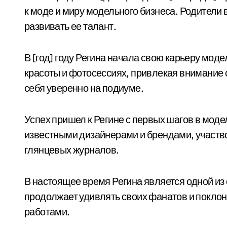
к моде и миру модельного бизнеса. Родители
развивать ее талант.
В [год] году Регина начала свою карьеру мод
красоты и фотосессиях, привлекая внимание
себя уверенно на подиуме.
Успех пришел к Регине с первых шагов в моде
известными дизайнерами и брендами, участв
глянцевых журналов.
В настоящее время Регина является одной из
продолжает удивлять своих фанатов и покло
работами.