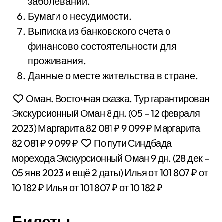
заболеваний.
Бумаги о несудимости.
Выписка из банковского счета о
финансово состоятельности для
проживания.
Данные о месте жительства в стране.
Оман. Восточная сказка. Тур гарантирован
Экскурсионный Оман
8 дн.
(05 – 12 февраля
2023)
Маргарита
82 081 ₽
9 099 ₽
Маргарита
82 081 ₽
9 099 ₽
По пути Синдбада
морехода Экскурсионный Оман
9 дн.
(28 дек –
05 янв 2023 и ещё 2 даты)
Илья
от 101 807 ₽
от
10 182 ₽
Илья
от 101 807 ₽
от 10 182 ₽
Билеты