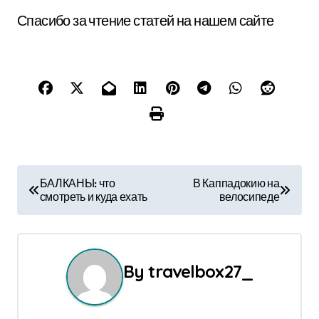
Спасибо за чтение статей на нашем сайте
Н
БАЛКАНЫ: что
В Каппадокию на
смотреть и куда ехать
велосипеде
а
в
и
By
travelbox27_
г