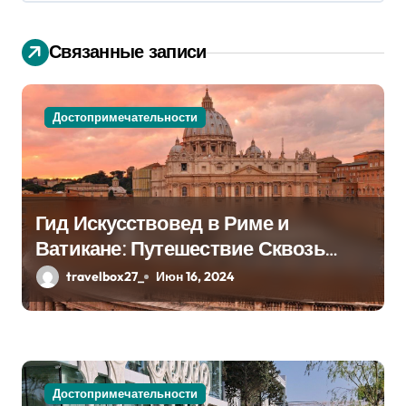
а
ц
Связанные записи
и
я
Достопримечательности
п
о
Гид Искусствовед в Риме и
з
Ватикане: Путешествие Сквозь
а
Века Искусства
travelbox27_
Июн 16, 2024
п
и
с
Достопримечательности