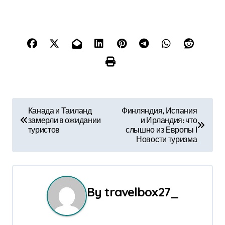
Н
Канада и Таиланд
Финляндия, Испания
замерли в ожидании
и Ирландия: что
а
туристов
слышно из Европы Ӏ
Новости туризма
в
и
г
By
travelbox27_
а