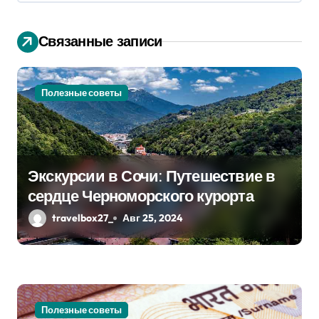
ц
и
Связанные записи
я
п
Полезные советы
о
з
Экскурсии в Сочи: Путешествие в
а
сердце Черноморского курорта
п
travelbox27_
Авг 25, 2024
и
с
я
Полезные советы