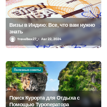
м
Визы в Индию: Все, что вам нужно
знать
travelbox27_
Авг 22, 2024
Полезные советы
Поиск Курорта для Отдыха с
Помощью Туроператора