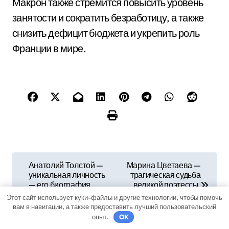
Макрон также стремится повысить уровень
занятости и сократить безработицу, а также
снизить дефицит бюджета и укрепить роль
Франции в мире.
Н
Анатолий Толстой —
Марина Цветаева —
уникальная личность
трагическая судьба
а
— его биография,
великой поэтессы,
достижения и вклад
роковая любовь и
Этот сайт использует куки-файлы и другие технологии, чтобы помочь
в
в различные сферы
загадочная смерть
вам в навигации, а также предоставить лучший пользовательский
общественной жизни
опыт.
OK
и