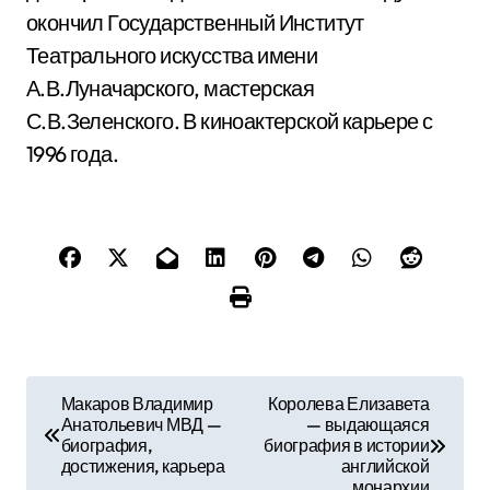
окончил Государственный Институт
Театрального искусства имени
А.В.Луначарского, мастерская
С.В.Зеленского. В киноактерской карьере с
1996 года.
Н
Макаров Владимир
Королева Елизавета
Анатольевич МВД —
— выдающаяся
а
биография,
биография в истории
достижения, карьера
английской
в
монархии