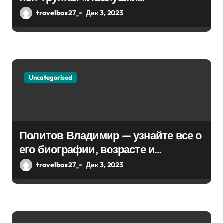
п
интернешнл» — история успеха,
travelbox27_
Дек 3, 2023
и
музыка и судьбы участников
с
я
м
Uncategorised
Политов Владимир — узнайте все о
его биографии, возрасте и
впечатляющих достижениях!
travelbox27_
Дек 3, 2023