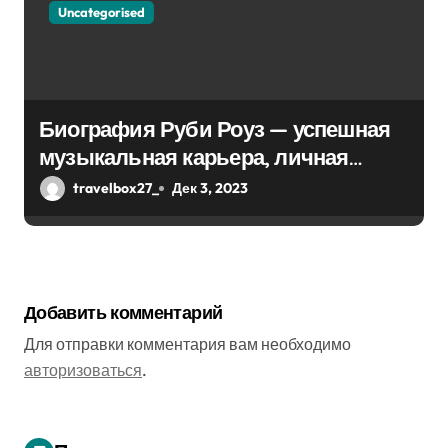
Uncategorised
Биография Руби Роуз — успешная
музыкальная карьера, личная
жизнь и знаковые достижения
travelbox27_
Дек 3, 2023
Добавить комментарий
Для отправки комментария вам необходимо
авторизоваться
.