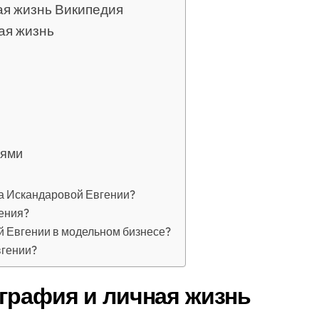
ая жизнь Википедия
ая жизнь
иями
а Искандаровой Евгении?
гения?
й Евгении в модельном бизнесе?
вгении?
ография и личная жизнь