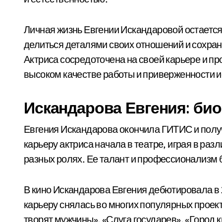
Личная жизнь Евгении Искандаровой остается
делиться деталями своих отношений и сохран
Актриса сосредоточена на своей карьере и пр
высоком качестве работы и приверженности и
Искандарова Евгения: би
Евгения Искандарова окончила ГИТИС и полу
карьеру актриса начала в театре, играя в раз
разных ролях. Ее талант и профессионализм 
В кино Искандарова Евгения дебютировала в 
карьеру снялась во многих популярных проек
творят мужчины», «Слуга государев», «Город к