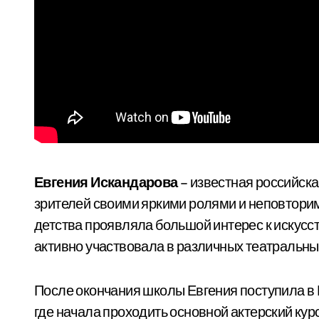
Евгения Искандарова
– известная российска
зрителей своими яркими ролями и неповторим
детства проявляла большой интерес к искусст
активно участвовала в различных театральны
После окончания школы Евгения поступила в 
где начала проходить основной актерский кур