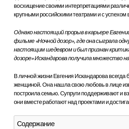
восхищение своими интерпретациями различны
крупными российскими театрами и с успехом 
Однако настоящий прорыв в карьере Евгении
фильме «Ночной дозор», где она сыграла од
настоящим шедевром и был признан критика
дозоре» Искандарова получила множество на
В личной жизни Евгения Искандарова всегда
женщиной. Она нашла свою любовь в лице изв
построила семью. Супруги поддерживают и вз
они вместе работают над проектами и достиг
Содержание