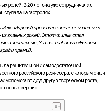
х ролей. В 20 лет она уже сотрудничала с
выступала на гастролях.
 Искандаровой произошел после ее участия в
ну из главных ролей. Этот фильм стал
ми и зрителями. За свою работу в «Ночном
град и премий.
 была решительной и самодостаточной
естного российского режиссера, с которым она и
аимопомогают друг другу в творческом росте,
ают новых вершин.