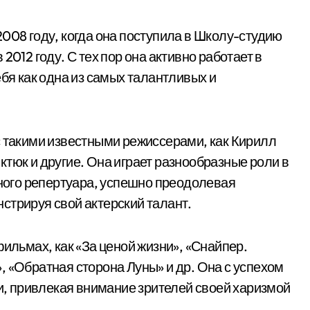
008 году, когда она поступила в Школу-студию
2012 году. С тех пор она активно работает в
ебя как одна из самых талантливых и
с такими известными режиссерами, как Кирилл
тюк и другие. Она играет разнообразные роли в
нного репертуара, успешно преодолевая
стрируя свой актерский талант.
фильмах, как «За ценой жизни», «Снайпер.
, «Обратная сторона Луны» и др. Она с успехом
ли, привлекая внимание зрителей своей харизмой