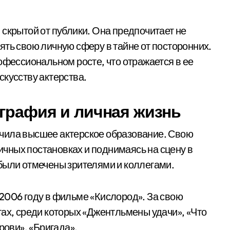
 скрытой от публики. Она предпочитает не
ять свою личную сферу в тайне от посторонних.
офессиональном росте, что отражается в ее
скусству актерства.
ография и личная жизнь
чила высшее актерское образование. Свою
личных постановках и поднимаясь на сцену в
были отмечены зрителями и коллегами.
2006 году в фильме «Кислород». За свою
тах, среди которых «Джентльмены удачи», «Что
рови», «Бригада».