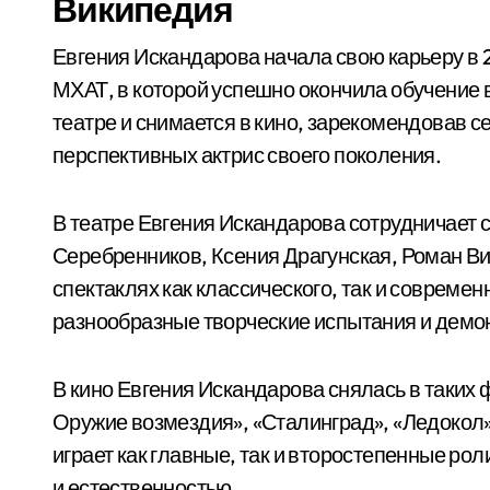
Википедия
Евгения Искандарова начала свою карьеру в 2
МХАТ, в которой успешно окончила обучение в 
театре и снимается в кино, зарекомендовав с
перспективных актрис своего поколения.
В театре Евгения Искандарова сотрудничает 
Серебренников, Ксения Драгунская, Роман Вик
спектаклях как классического, так и совреме
разнообразные творческие испытания и демон
В кино Евгения Искандарова снялась в таких 
Оружие возмездия», «Сталинград», «Ледокол»
играет как главные, так и второстепенные ро
и естественностью.