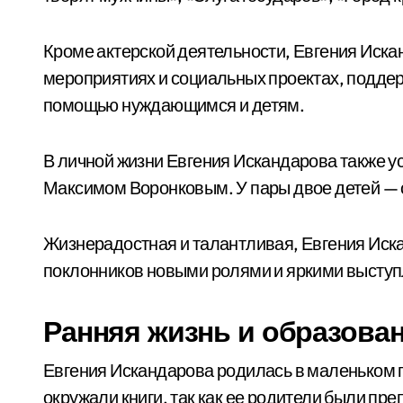
Кроме актерской деятельности, Евгения Иска
мероприятиях и социальных проектах, подде
помощью нуждающимся и детям.
В личной жизни Евгения Искандарова также у
Максимом Воронковым. У пары двое детей — с
Жизнерадостная и талантливая, Евгения Иск
поклонников новыми ролями и яркими выступл
Ранняя жизнь и образова
Евгения Искандарова родилась в маленьком го
окружали книги, так как ее родители были пр