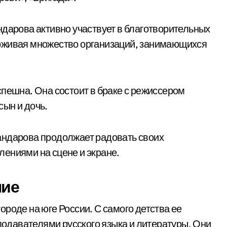
ндарова активно участвует в благотворительных
рживая множество организаций, занимающихся
спешна. Она состоит в браке с режиссером
ын и дочь.
андарова продолжает радовать своих
ениями на сцене и экране.
ние
роде на юге России. С самого детства ее
еподавателями русского языка и литературы. Они