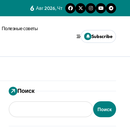
6
нагрузки
Авг 2026, Чт
спространения диффузии
Полезные советы
льного давления
Subscribe
ез призму анализа распознавания речи
 системах
ления кофе в открытых системах
мализации
Поиск
оновых возмущениях
Поиск
анизации с социальным импульсом