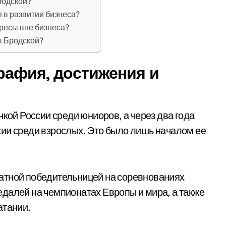
родской?
 в развитии бизнеса?
ересы вне бизнеса?
ы Бродской?
рафия, достижения и
нкой России среди юниоров, а через два года
ии среди взрослых. Это было лишь началом ее
атной победительницей на соревнованиях
далей на чемпионатах Европы и мира, а также
атании.