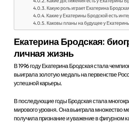
Какие достижения есть у Екатерины Б
Какую роль играет Екатерина Бродская
Какие у Екатерины Бродской есть инт
Каковы планы на будущее у Екатерин
Екатерина Бродская: биог
личная жизнь
В 1996 году Екатерина Бродская стала чемпио
выиграла золотую медаль на первенстве Росс
успешной карьеры.
В последующие годы Бродская стала многокр
мирового уровня. Она выиграла множество ме
получила признание и уважение в фигурном к