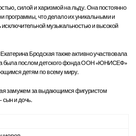
стью, силой и харизмой на льду. Она постоянно
и программы, что делало их уникальными и
 исключительной музыкальностью и высокой
 Екатерина Бродская также активно участвовала
Она была послом детского фонда ООН «ЮНИСЕФ»
ающимся детям по всему миру.
ская замужем за выдающимся фигуристом
 сын и дочь.
юниоров