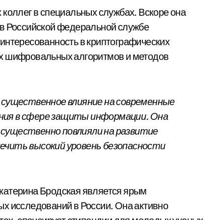
 коллег в специальных службах. Вскоре она
 в Российской федеральной службе
аинтересованность в криптографических
ых шифровальных алгоритмов и методов
а существенное влияние на современные
ния в сфере защиты информации. Она
 существенно повлияли на развитие
ечить высокий уровень безопасности
катерина Бродская является ярым
х исследований в России. Она активно