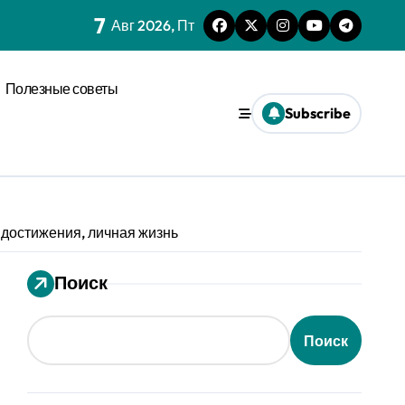
7
нагрузки
Авг 2026, Пт
спространения диффузии
Полезные советы
льного давления
Subscribe
ез призму анализа распознавания речи
 системах
 достижения, личная жизнь
ления кофе в открытых системах
мализации
Поиск
оновых возмущениях
Поиск
анизации с социальным импульсом