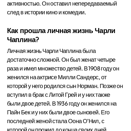
активностью. Он оставил непередаваемый
след в истории кино и комедии.
Как прошла личная жизнь Чарли
Чаплина?
Личная жизнь Чарли Чаплина была
достаточно сложной. Он был женат четыре
раза и имел множество детей. В 1908 году он
женился на актрисе Милли Сандерс, от
которой у него родился сын Норман. Позже он
вступил в брак с Литой Грей и у них также
были двое детей. В 1936 году он женился на
Пайн Бек и у них были двое сыновей. Его
последней женой стала Оона О’Нил, с
которой он прожил до конца своих дней.