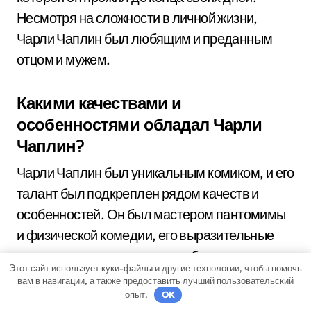
Несмотря на сложности в личной жизни,
Чарли Чаплин был любящим и преданным
отцом и мужем.
Какими качествами и
особенностями обладал Чарли
Чаплин?
Чарли Чаплин был уникальным комиком, и его
талант был подкреплен рядом качеств и
особенностей. Он был мастером пантомимы
и физической комедии, его выразительные
движения и выражение лица были
Этот сайт использует куки-файлы и другие технологии, чтобы помочь
непревзойденными. Он также обладал
вам в навигации, а также предоставить лучший пользовательский
опыт.
OK
острым чувством юмора и умением создавать