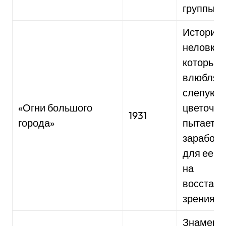
группы у
История 
неловком
который
влюбляет
слепую
«Огни большого
цветочни
1931
города»
пытается
заработа
для ее о
на
восстан
зрения.
Знамени