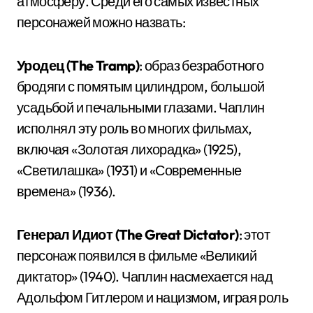
атмосферу. Среди его самых известных
персонажей можно назвать:
Уродец (The Tramp)
: образ безработного
бродяги с помятым цилиндром, большой
усадьбой и печальными глазами. Чаплин
исполнял эту роль во многих фильмах,
включая «Золотая лихорадка» (1925),
«Светилашка» (1931) и «Современные
времена» (1936).
Генерал Идиот (The Great Dictator)
: этот
персонаж появился в фильме «Великий
диктатор» (1940). Чаплин насмехается над
Адольфом Гитлером и нацизмом, играя роль