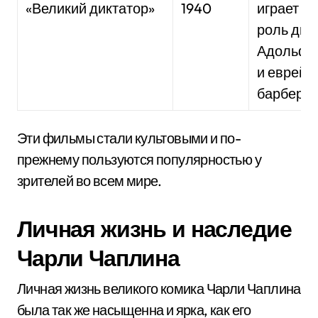
«Великий диктатор»
1940
играет д
роль дик
Адольфа
и еврейс
барбера.
Эти фильмы стали культовыми и по-
прежнему пользуются популярностью у
зрителей во всем мире.
Личная жизнь и наследие
Чарли Чаплина
Личная жизнь великого комика Чарли Чаплина
была так же насыщенна и ярка, как его