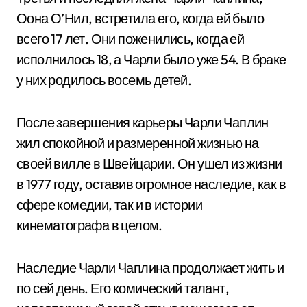
Оона О’Нил, встретила его, когда ей было
всего 17 лет. Они поженились, когда ей
исполнилось 18, а Чарли было уже 54. В браке
у них родилось восемь детей.
После завершения карьеры Чарли Чаплин
жил спокойной и размеренной жизнью на
своей вилле в Швейцарии. Он ушел из жизни
в 1977 году, оставив огромное наследие, как в
сфере комедии, так и в истории
кинематографа в целом.
Наследие Чарли Чаплина продолжает жить и
по сей день. Его комический талант,