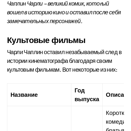
Чаплин Чарли – великий комик, котоrый
вошел в историю кино и оставил после себя
замечательных персонажей.
Культовые фильмы
Чарли Чаплин оставил незабываемый след в
истории кинематографа благодаря своим
культовым фильмам. Вот некоторые из них:
Год
Название
Описани
выпуска
Коротко
комедия 
братьях,