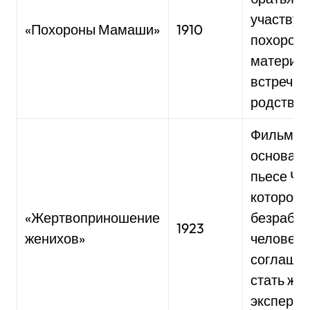
участвую
«Похороны Мамаши»
1910
похорона
матери и
встречаю
родствен
Фильм,
основанн
пьесе Ча
которой о
«Жертвоприношение
безработ
1923
женихов»
человека
соглаша
стать же
экспери