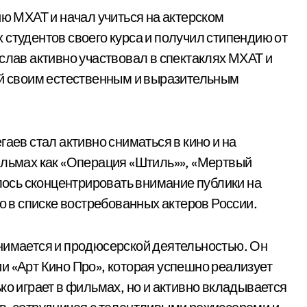
ию МХАТ и начал учиться на актерском
 студентов своего курса и получил стипендию от
слав активно участвовал в спектаклях МХАТ и
ей своим естественным и выразительным
аев стал активно сниматься в кино и на
ильмах как «Операция «Штиль»», «Мертвый
алось сконцентрировать внимание публики на
то в списке востребованных актеров России.
нимается и продюсерской деятельностью. Он
и «Арт Кино Про», которая успешно реализует
ко играет в фильмах, но и активно вкладывается