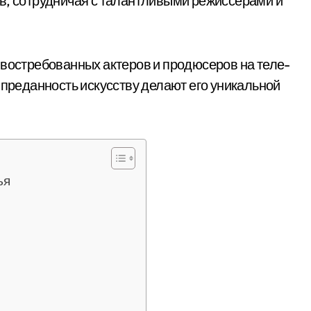
в, сотрудничая с талантливыми режиссерами и
 востребованных актеров и продюсеров на теле-
 преданность искусству делают его уникальной
ья