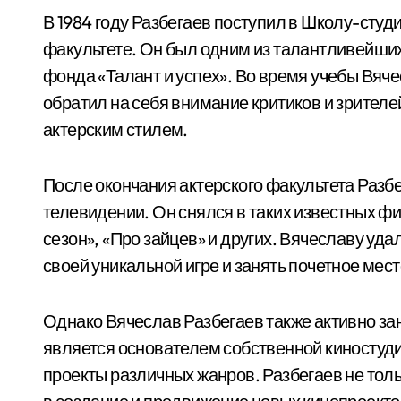
В 1984 году Разбегаев поступил в Школу-студ
факультете. Он был одним из талантливейших
фонда «Талант и успех». Во время учебы Вяче
обратил на себя внимание критиков и зрител
актерским стилем.
После окончания актерского факультета Разбег
телевидении. Он снялся в таких известных ф
сезон», «Про зайцев» и других. Вячеславу уд
своей уникальной игре и занять почетное мес
Однако Вячеслав Разбегаев также активно за
является основателем собственной киностуди
проекты различных жанров. Разбегаев не толь