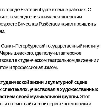
 в городе Екатеринбурге в семье рабочих. С
узыке, в молодости занимался актерским
возрасте Вячеслав Разбегаев начал проявлять
ом.
 Санкт-Петербургский государственный институт
 Чернышевского, где получил актерское
ствовал в студенческом театральном движении и
антом и профессионализмом.
студенческой жизни и культурной сцене
их спектаклях, участвовал в художественных
частием своей музыкальной группы.
Этот
, и он смог найти свои первые поклонники и