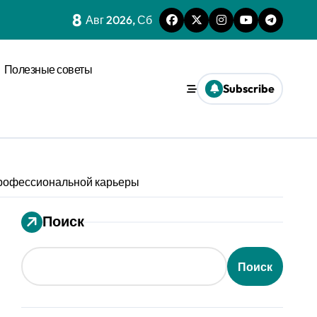
8
нагрузки
Авг 2026, Сб
спространения диффузии
Полезные советы
льного давления
Subscribe
ез призму анализа распознавания речи
 системах
 профессиональной карьеры
ления кофе в открытых системах
мализации
Поиск
оновых возмущениях
Поиск
анизации с социальным импульсом