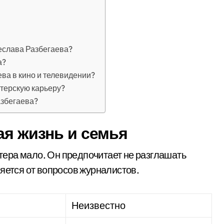
еслава Разбегаева?
а?
ва в кино и телевидении?
ктерскую карьеру?
азбегаева?
ая жизнь и семья
ера мало. Он предпочитает не разглашать
яется от вопросов журналистов.
Неизвестно