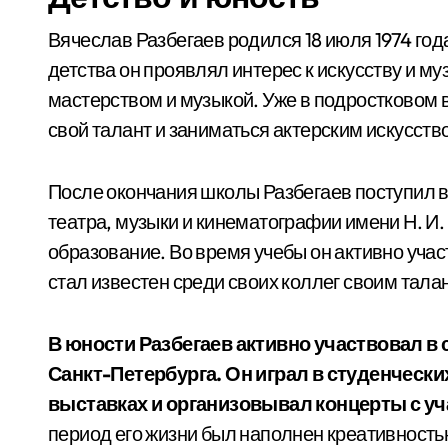
Вячеслав Разбегаев родился 18 июля 1974 года
детства он проявлял интерес к искусству и м
мастерством и музыкой. Уже в подростковом 
свой талант и заниматься актерским искусств
После окончания школы Разбегаев поступил в
театра, музыки и кинематографии имени Н. И.
образование. Во время учебы он активно уча
стал известен среди своих коллег своим тал
В юности Разбегаев активно участвовал в 
Санкт-Петербурга. Он играл в студенческ
выставках и организовывал концерты с у
период его жизни был наполнен креативностью