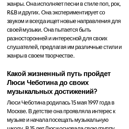
жанры. Она исполняет песни в стиле поп, рок,
R&B и других. Она экспериментирует со
звуком и всегда ищет новые направления для
своей музыки. Она пытается быть
разносторонней и интересной для своих
слушателей, предлагая им различные стили и
жанры в своем творчестве.
Какой жизненный путь пройдет
Люси Чеботина до своих
музыкальных достижений?
Люси Чеботина родилась 15 мая 1997 года в
Москве. В детстве она проявляла интерес к
музыке и начала посещать музыкальную
школу. В 15 лет Люси основала свою группу