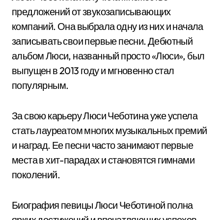
предложений от звукозаписывающих
компаний. Она выбрала одну из них и начала
записывать свои первые песни. Дебютный
альбом Люси, названный просто «Люси», был
выпущен в 2013 году и мгновенно стал
популярным.
За свою карьеру Люси Чеботина уже успела
стать лауреатом многих музыкальных премий
и наград. Ее песни часто занимают первые
места в хит-парадах и становятся гимнами
поколений.
Биография певицы Люси Чеботиной полна
ярких достижений и впечатляющих успехов.