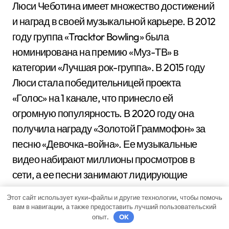
Люси Чеботина имеет множество достижений
и наград в своей музыкальной карьере. В 2012
году группа «Tracktor Bowling» была
номинирована на премию «Муз-ТВ» в
категории «Лучшая рок-группа». В 2015 году
Люси стала победительницей проекта
«Голос» на 1 канале, что принесло ей
огромную популярность. В 2020 году она
получила награду «Золотой Граммофон» за
песню «Девочка-война». Ее музыкальные
видео набирают миллионы просмотров в
сети, а ее песни занимают лидирующие
позиции в музыкальных чартах. Люси
Этот сайт использует куки-файлы и другие технологии, чтобы помочь
Чеботина безусловно является одной из
вам в навигации, а также предоставить лучший пользовательский
опыт.
OK
самых успешных и талантливых певиц в