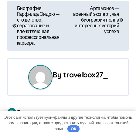
Н
Биография
Артамонов —
Гарфилда Эндрю —
военный эксперт, чья
а
его детство,
биография полна
образование и
интересных историй
в
впечатляющая
успеха
профессиональная
и
карьера
г
а
By
travelbox27_
ц
и
я
Связанные записи
п
Этот сайт использует куки-файлы и другие технологии, чтобы помочь
вам в навигации, а также предоставить лучший пользовательский
о
опыт.
OK
Uncategorised