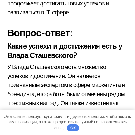
продолжает достигать новых успехов и
развиваться в IT-сфере.
Вопрос-ответ:
Какие успехи и достижения есть у
Влада Сташевского?
У Влада Сташевского есть множество
успехов и достижений. Он является
признанным экспертом в сфере маркетинга и
брендинга, его работы были отмечены рядом
престижных наград. Он также известен как
успешный предприниматель, основавший
Этот сайт использует куки-файлы и другие технологии, чтобы помочь
несколько успешных стартапов. Кроме того,
вам в навигации, а также предоставить лучший пользовательский
опыт.
OK
Влад Сташевский является автором ряда