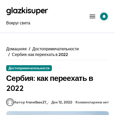
Перейти
glazkisuper
к
содержанию
Вокруг света
Домашняя
Достопримечательности
Сербия: как переехать в 2022
Достопримечательности
Сербия: как переехать в
2022
Автор travelbox27_
Дек 12, 2022
Комментариев нет