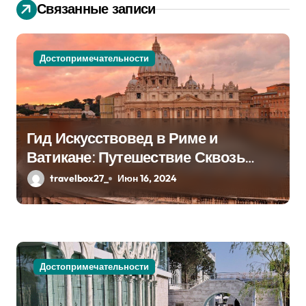
Связанные записи
и
я
Достопримечательности
п
о
з
Гид Искусствовед в Риме и
а
Ватикане: Путешествие Сквозь
Века Искусства
travelbox27_
Июн 16, 2024
п
и
с
я
Достопримечательности
м