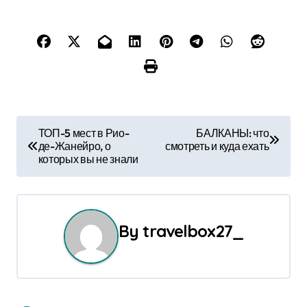
Н
ТОП-5 мест в Рио-
БАЛКАНЫ: что
де-Жанейро, о
смотреть и куда ехать
а
которых вы не знали
в
и
By
travelbox27_
г
а
ц