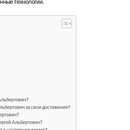
онные технологии.
Альбертович?
льбертович за свои достижения?
бертович?
ергей Альбертович?
т в настоящее время?