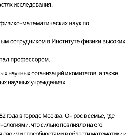
астях исследования.
а физико-математических наук по
.
ным сотрудником в Институте физики высоких
стал профессором.
х научных организаций и комитетов, а также
ых научных учреждениях.
 года в городе Москва. Он рос в семье, где
хнологиями, что сильно повлияло на его
я своими способностями в области математики и