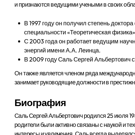
и признаются ведущими учеными в своих обл
В 1997 году он получил степень доктор
специальности «Теоретическая физика»
С 2003 года он работает ведущим науч
энергий имени А.А. Леинца.
В 2009 году Саль Сергей Альбертович 
Он также является членом ряда международны
занимает руководящие должности в престижн
Биография
Саль Сергей Альбертович родился 25 июля 1982
родители были активно связаны с наукой и те
интересы и увлечения. Саль всегда выделялс