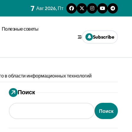
7
нагрузки
Авг 2026, Пт
спространения диффузии
Полезные советы
льного давления
Subscribe
ез призму анализа распознавания речи
 системах
го в области информационных технологий
ления кофе в открытых системах
мализации
Поиск
оновых возмущениях
Поиск
анизации с социальным импульсом