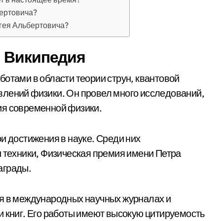
бертовича?
гея Альбертовича?
 Википедия
ботами в области теории струн, квантовой
влений физики. Он провел много исследований,
ия современной физики.
и достижения в науке. Среди них
и техники, Физическая премия имени Петра
аграды.
ся в международных научных журналах и
и книг. Его работы имеют высокую цитируемость