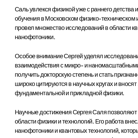
Саль увлекся физикой уже с раннего детства 
обучения в Московском физико-техническом и
провел множество исследований в области кв
нанофотоники.
Особое внимание Сергей уделял исследовани
взаимодействия с микро- и наномасштабными
получить докторскую степень и стать признан
широко цитируются в научных кругах и вносят
фундаментальной и прикладной физики.
Научные достижения Сергея Саля позволяют 
области физики и технологий. Его работа вне
нанофотоники и квантовых технологий, котор