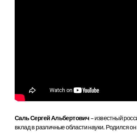
Саль Сергей Альбертович
– известный росс
вклад в различные области науки. Родился он 