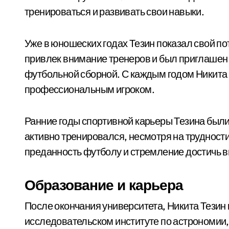
тренироваться и развивать свои навыки.
Уже в юношеских годах Тезин показал свой п
привлек внимание тренеров и был приглаше
футбольной сборной. С каждым годом Никита
профессиональным игроком.
Ранние годы спортивной карьеры Тезина были
активно тренировался, несмотря на трудности
преданность футболу и стремление достичь в
Образование и карьера
После окончания университета, Никита Тезин 
исследовательском институте по астрономии,