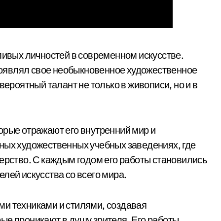
тливых личностей в современном искусстве.
проявлял свое необыкновенное художественное
вероятный талант не только в живописи, но и в
орые отражают его внутренний мир и
ных художественных учебных заведениях, где
терство. С каждым годом его работы становились
лей искусства со всего мира.
ми техниками и стилями, создавая
ые проникают в душу зрителя. Его работы