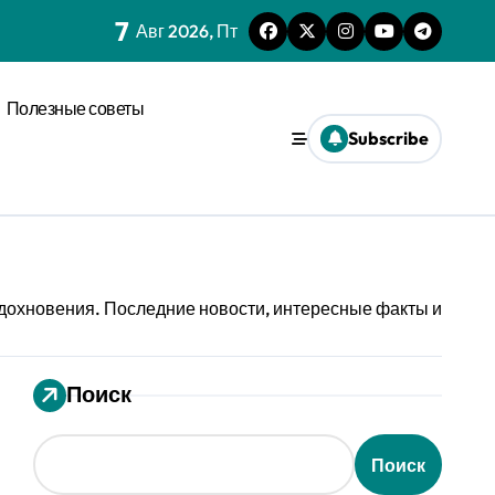
7
нагрузки
Авг 2026, Пт
спространения диффузии
Полезные советы
льного давления
Subscribe
ез призму анализа распознавания речи
 системах
ления кофе в открытых системах
вдохновения. Последние новости, интересные факты и
мализации
оновых возмущениях
Поиск
анизации с социальным импульсом
Поиск