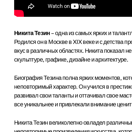
Никита Тезин
– одна из самых ярких и талан
Родился он в Москве в XIX веке и с детства 
вкус в различных областях. Никита показал не
скульптуре, графике, дизайне и архитектуре.
Биография Тезина полна ярких моментов, кот
неповторимый характер. Он учился в престиж
развивал свои таланты и оттачивал свое мас
все уникальнее и привлекали внимание цените
Никита Тезин великолепно овладел различны
неповторимые произведения искусства, котор