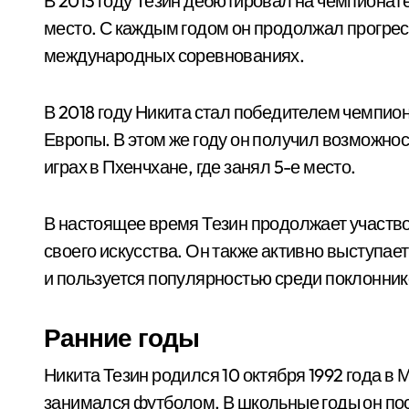
В 2013 году Тезин дебютировал на чемпионате
место. С каждым годом он продолжал прогресс
международных соревнованиях.
В 2018 году Никита стал победителем чемпион
Европы. В этом же году он получил возможно
играх в Пхенчхане, где занял 5-е место.
В настоящее время Тезин продолжает участво
своего искусства. Он также активно выступа
и пользуется популярностью среди поклонник
Ранние годы
Никита Тезин родился 10 октября 1992 года в 
занимался футболом. В школьные годы он пос