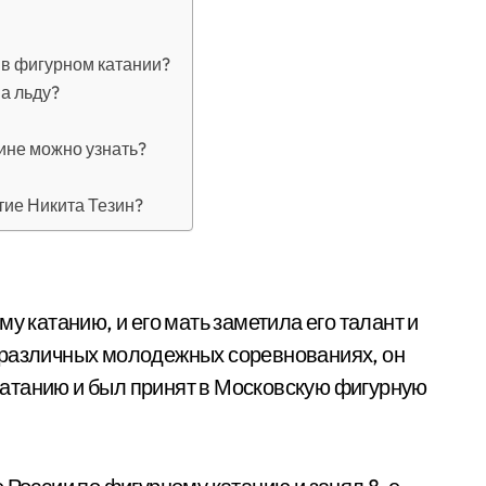
 в фигурном катании?
а льду?
ине можно узнать?
тие Никита Тезин?
у катанию, и его мать заметила его талант и
 различных молодежных соревнованиях, он
атанию и был принят в Московскую фигурную