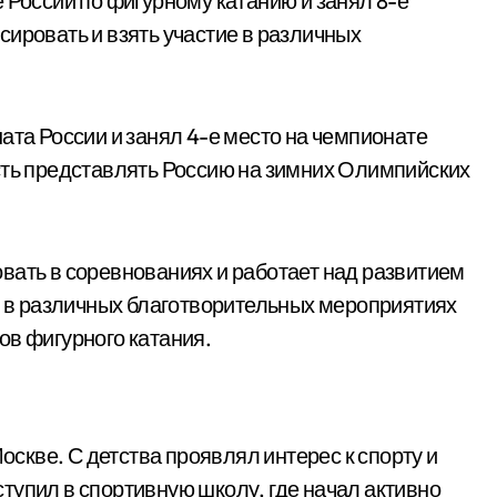
 России по фигурному катанию и занял 8-е
ировать и взять участие в различных
ата России и занял 4-е место на чемпионате
сть представлять Россию на зимних Олимпийских
вать в соревнованиях и работает над развитием
ет в различных благотворительных мероприятиях
ов фигурного катания.
Москве. С детства проявлял интерес к спорту и
тупил в спортивную школу, где начал активно