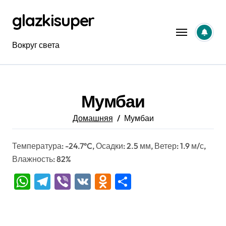
Перейти
glazkisuper
к
содержанию
Вокруг света
Мумбаи
Домашняя
Мумбаи
Температура: -24.7°C, Осадки: 2.5 мм, Ветер: 1.9 м/с,
Влажность: 82%
WhatsApp
Telegram
Viber
VK
Odnoklassniki
Отправить