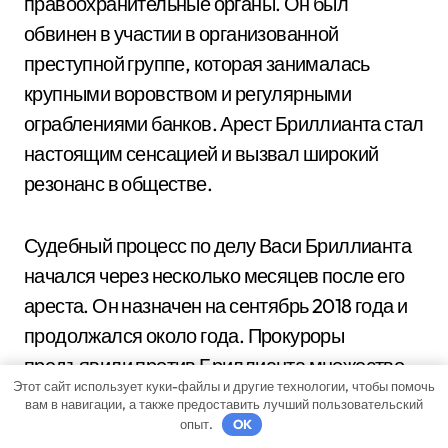
правоохранительные органы. Он был
обвинен в участии в организованной
преступной группе, которая занималась
крупными воровством и регулярными
ограблениями банков. Арест Бриллианта стал
настоящим сенсацией и вызвал широкий
резонанс в обществе.
Судебный процесс по делу Васи Бриллианта
начался через несколько месяцев после его
ареста. Он назначен на сентябрь 2018 года и
продолжался около года. Прокуроры
предъявили против Бриллианта множество
Этот сайт использует куки-файлы и другие технологии, чтобы помочь
серьезных обвинений, включая воровство,
вам в навигации, а также предоставить лучший пользовательский
разбой, организацию преступной группы и
опыт.
OK