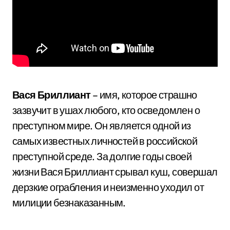
Вася Бриллиант
– имя, которое страшно
зазвучит в ушах любого, кто осведомлен о
преступном мире. Он является одной из
самых известных личностей в российской
преступной среде. За долгие годы своей
жизни Вася Бриллиант срывал куш, совершал
дерзкие ограбления и неизменно уходил от
милиции безнаказанным.