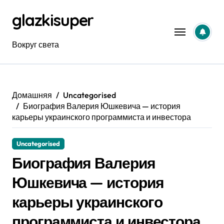
Перейти
glazkisuper
к
содержанию
Вокруг света
Домашняя
Uncategorised
Биография Валерия Юшкевича — история
карьеры украинского программиста и инвестора
Uncategorised
Биография Валерия
Юшкевича — история
карьеры украинского
программиста и инвестора