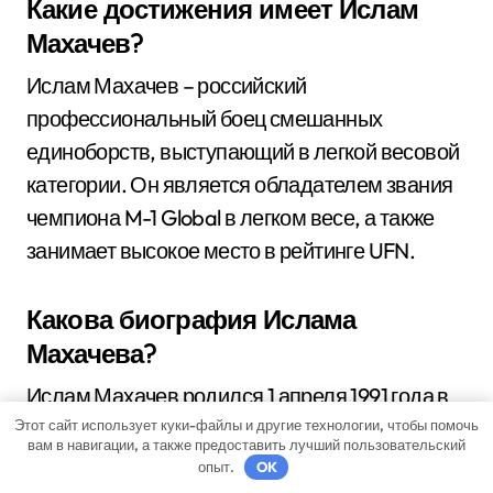
Какие достижения имеет Ислам
Махачев?
Ислам Махачев – российский
профессиональный боец смешанных
единоборств, выступающий в легкой весовой
категории. Он является обладателем звания
чемпиона M-1 Global в легком весе, а также
занимает высокое место в рейтинге UFN.
Какова биография Ислама
Махачева?
Ислам Махачев родился 1 апреля 1991 года в
маленьком городке Дагестана. Боевыми
Этот сайт использует куки-файлы и другие технологии, чтобы помочь
вам в навигации, а также предоставить лучший пользовательский
искусствами Ислам Махачев начал
опыт.
OK