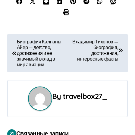
Н
Биография Калпаны
Владимир Тихонов —
Айер — детство,
биография,
а
достижения и ее
достижения,
значимый вклад в
интересные факты
в
мир авиации
и
г
By
travelbox27_
а
ц
и
Связанные записи