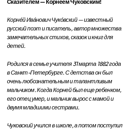
Сказителем — Корнеем Чуковским!
Корне́й Ива́нович Чуко́вский — известный
русский поэт и писатель, автор множества
замечательных стихов, сказок и книг для
детей.
Родился в семье учителя 31 марта 1882 года
в Санкт-Петербурге. С детства он был
очень любознательным и талантливым
мальчиком. Когда Корней был еще ребенком,
его отец умер, и мальчик вырос с мамой и
двумя младшими сестрами.
Чуковский учился в школе, а потом поступил