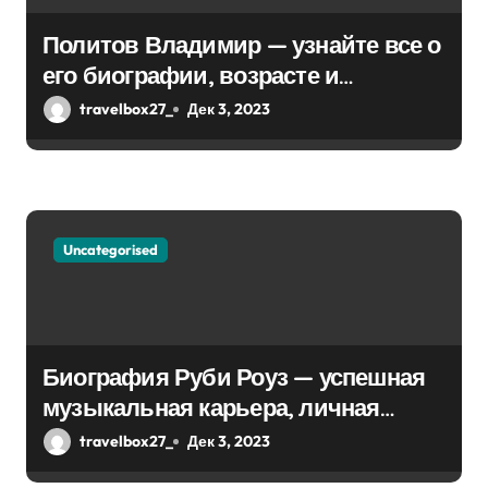
Политов Владимир — узнайте все о
его биографии, возрасте и
впечатляющих достижениях!
travelbox27_
Дек 3, 2023
Uncategorised
Биография Руби Роуз — успешная
музыкальная карьера, личная
жизнь и знаковые достижения
travelbox27_
Дек 3, 2023