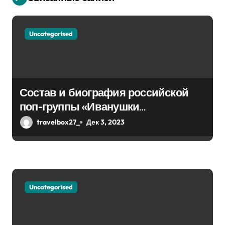
я
п
Uncategorised
о
з
а
Состав и биография российской
п
поп-группы «Иванушки
интернешнл» — история успеха,
travelbox27_
Дек 3, 2023
и
музыка и судьбы участников
с
я
м
Uncategorised