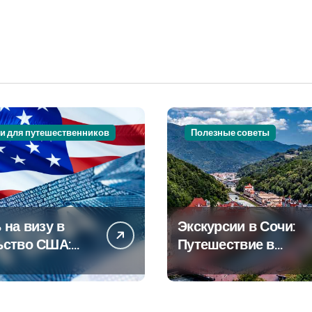
и для путешественников
Полезные советы
 на визу в
Экскурсии в Сочи:
ьство США:
Путешествие в
овое
сердце
дство
Черноморского
курорта