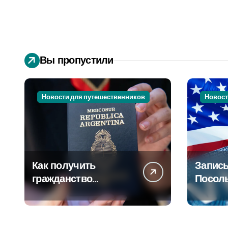
Вы пропустили
Новости для путешественников
Новост
Как получить
Запись
гражданство
Посол
Аргентины: Полное
Пошаг
руководство
руково