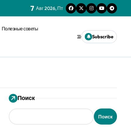
7
нагрузки
Авг 2026, Пт
спространения диффузии
Полезные советы
льного давления
Subscribe
ез призму анализа распознавания речи
 системах
ления кофе в открытых системах
мализации
Поиск
оновых возмущениях
анизации с социальным импульсом
Поиск