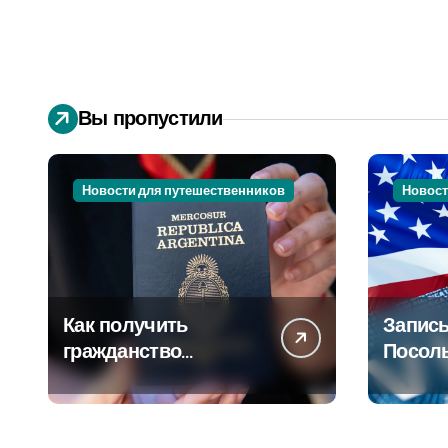
Вы пропустили
Новости для путешественников
Новост
Как получить
Запись
гражданство
Посол
Аргентины: Полное
Пошаг
руководство
руково