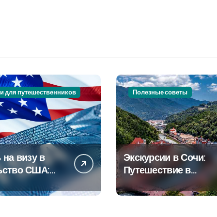
и для путешественников
Полезные советы
 на визу в
Экскурсии в Сочи:
ьство США:
Путешествие в
овое
сердце
дство
Черноморского
курорта