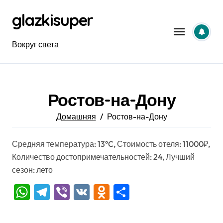
Перейти
glazkisuper
к
содержанию
Вокруг света
Ростов-на-Дону
Домашняя
Ростов-на-Дону
Средняя температура: 13°C, Стоимость отеля: 11000₽,
Количество достопримечательностей: 24, Лучший
сезон: лето
WhatsApp
Telegram
Viber
VK
Odnoklassniki
Отправить