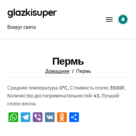
Перейти
glazkisuper
к
содержанию
Вокруг света
Пермь
Домашняя
Пермь
Средняя температура: 0°C, Стоимость отеля: 3500₽,
Количество достопримечательностей: 43, Лучший
сезон: весна
WhatsApp
Telegram
Viber
VK
Odnoklassniki
Отправить