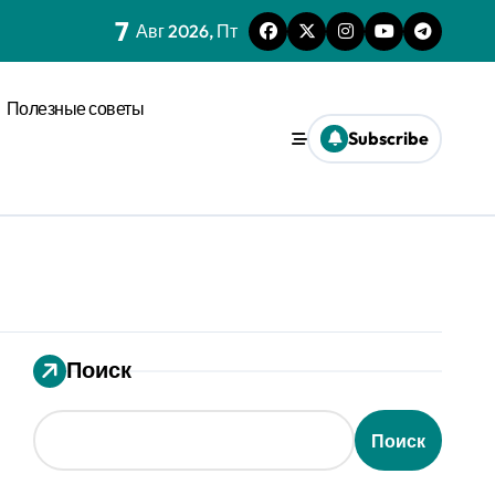
7
нагрузки
Авг 2026, Пт
спространения диффузии
Полезные советы
льного давления
Subscribe
ез призму анализа распознавания речи
 системах
ления кофе в открытых системах
мализации
Поиск
оновых возмущениях
анизации с социальным импульсом
Поиск