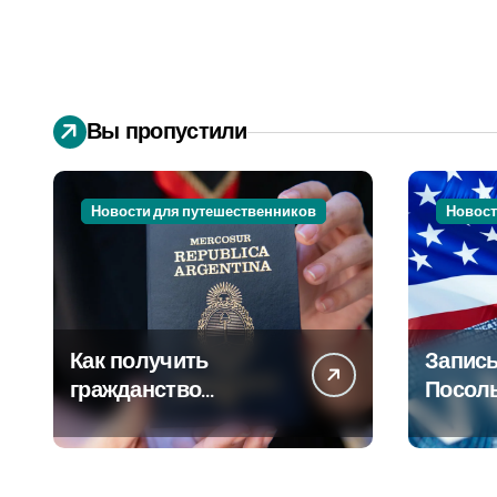
Вы пропустили
Новости для путешественников
Новост
Как получить
Запись
гражданство
Посол
Аргентины: Полное
Пошаг
руководство
руково