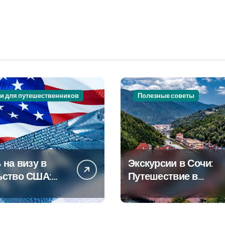
и для путешественников
Полезные советы
 на визу в
Экскурсии в Сочи:
ьство США:
Путешествие в
овое
сердце
дство
Черноморского
курорта