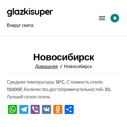
Перейти
glazkisuper
к
содержанию
Вокруг света
Новосибирск
Домашняя
Новосибирск
Средняя температура: 18°C, Стоимость отеля:
15000₽, Количество достопримечательностей: 30,
Лучший сезон: осень
WhatsApp
Telegram
Viber
VK
Odnoklassniki
Отправить