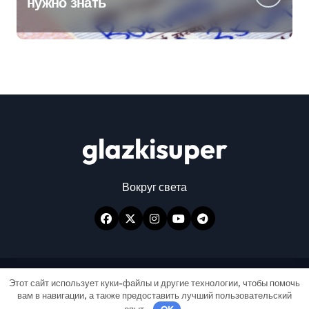
нужно знать
glazkisuper
Вокруг света
Авторские права © Все права защищены
|
Этот сайт использует куки-файлы и другие технологии, чтобы помочь
вам в навигации, а также предоставить лучший пользовательский
Newspaperup
от
Themeansar
.
опыт.
OK