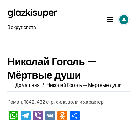
Перейти
glazkisuper
к
содержанию
Вокруг света
Николай Гоголь —
Мёртвые души
Домашняя
Николай Гоголь — Мёртвые души
Роман, 1842, 432 стр. сила воли и характер
WhatsApp
Telegram
Viber
VK
Odnoklassniki
Отправить