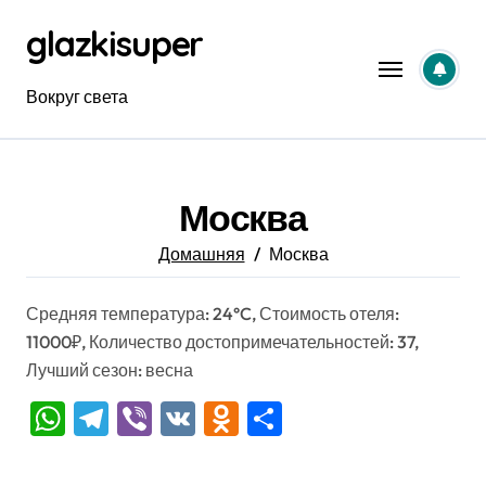
Перейти
glazkisuper
к
содержанию
Вокруг света
Москва
Домашняя
Москва
Средняя температура: 24°C, Стоимость отеля:
11000₽, Количество достопримечательностей: 37,
Лучший сезон: весна
WhatsApp
Telegram
Viber
VK
Odnoklassniki
Отправить