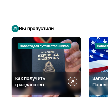
Вы пропустили
Новости для путешественников
Новост
Как получить
Запись
гражданство
Посол
Аргентины: Полное
Пошаг
руководство
руково