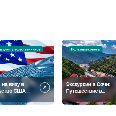
и для путешественников
Полезные советы
 на визу в
Экскурсии в Сочи:
ьство США:
Путешествие в
овое
сердце
дство
Черноморского
курорта