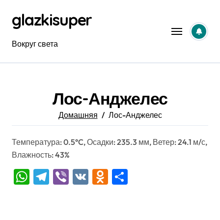
Перейти
glazkisuper
к
содержанию
Вокруг света
Лос-Анджелес
Домашняя
Лос-Анджелес
Температура: 0.5°C, Осадки: 235.3 мм, Ветер: 24.1 м/с,
Влажность: 43%
WhatsApp
Telegram
Viber
VK
Odnoklassniki
Отправить