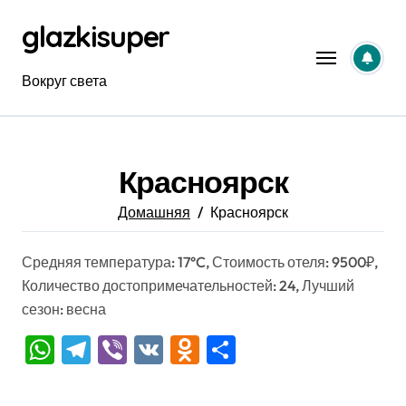
Перейти
glazkisuper
к
содержанию
Вокруг света
Красноярск
Домашняя
Красноярск
Средняя температура: 17°C, Стоимость отеля: 9500₽,
Количество достопримечательностей: 24, Лучший
сезон: весна
WhatsApp
Telegram
Viber
VK
Odnoklassniki
Отправить