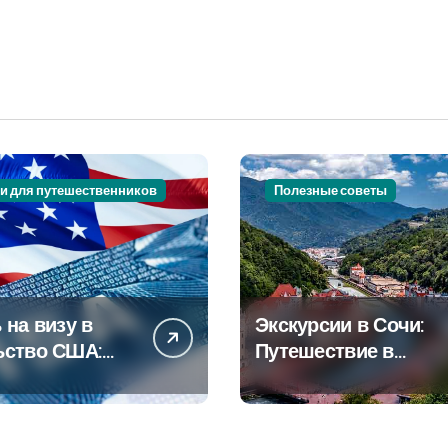
и для путешественников
Полезные советы
 на визу в
Экскурсии в Сочи:
ьство США:
Путешествие в
овое
сердце
дство
Черноморского
курорта