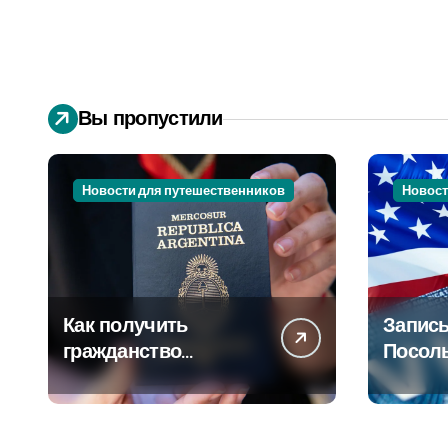
Вы пропустили
Новости для путешественников
Новост
Как получить
Запись
гражданство
Посол
Аргентины: Полное
Пошаг
руководство
руково