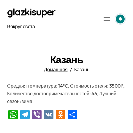
Перейти
glazkisuper
к
содержанию
Вокруг света
Казань
Домашняя
Казань
Средняя температура: 14°C, Стоимость отеля: 3500₽,
Количество достопримечательностей: 46, Лучший
сезон: зима
WhatsApp
Telegram
Viber
VK
Odnoklassniki
Отправить