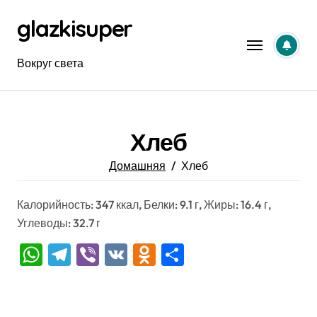
Перейти
glazkisuper
к
содержанию
Вокруг света
Хлеб
Домашняя
Хлеб
Калорийность: 347 ккал, Белки: 9.1 г, Жиры: 16.4 г,
Углеводы: 32.7 г
WhatsApp
Telegram
Viber
VK
Odnoklassniki
Отправить