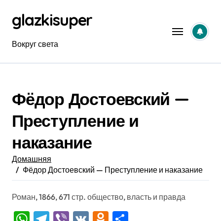
Перейти
glazkisuper
к
содержанию
Вокруг света
Фёдор Достоевский —
Преступление и
наказание
Домашняя
Фёдор Достоевский — Преступление и наказание
Роман, 1866, 671 стр. общество, власть и правда
WhatsApp
Telegram
Viber
VK
Odnoklassniki
Отправить