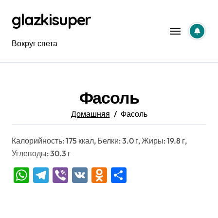
Перейти
glazkisuper
к
содержанию
Вокруг света
Фасоль
Домашняя
Фасоль
Калорийность: 175 ккал, Белки: 3.0 г, Жиры: 19.8 г,
Углеводы: 30.3 г
WhatsApp
Telegram
Viber
VK
Odnoklassniki
Отправить