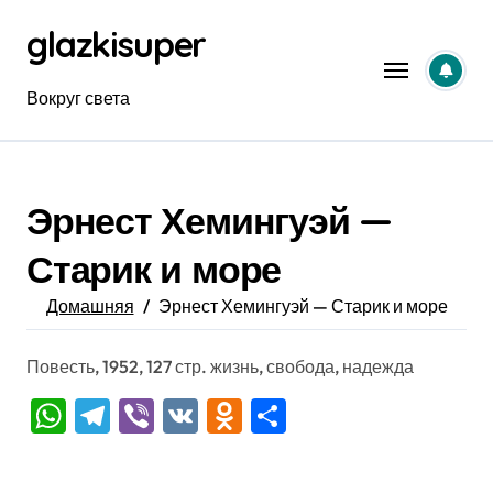
Перейти
glazkisuper
к
содержанию
Вокруг света
Эрнест Хемингуэй —
Старик и море
Домашняя
Эрнест Хемингуэй — Старик и море
Повесть, 1952, 127 стр. жизнь, свобода, надежда
WhatsApp
Telegram
Viber
VK
Odnoklassniki
Отправить