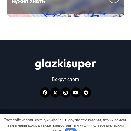
нужно знать
glazkisuper
Вокруг света
Авторские права © Все права защищены
|
Этот сайт использует куки-файлы и другие технологии, чтобы помочь
вам в навигации, а также предоставить лучший пользовательский
Newspaperup
от
Themeansar
.
опыт.
OK