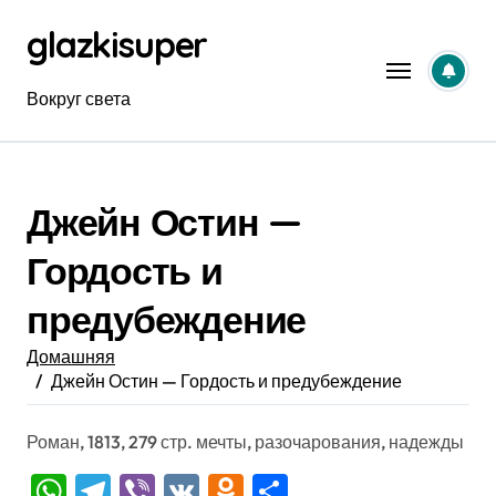
Перейти
glazkisuper
к
содержанию
Вокруг света
Джейн Остин —
Гордость и
предубеждение
Домашняя
Джейн Остин — Гордость и предубеждение
Роман, 1813, 279 стр. мечты, разочарования, надежды
WhatsApp
Telegram
Viber
VK
Odnoklassniki
Отправить