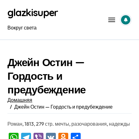
Перейти
glazkisuper
к
содержанию
Вокруг света
Джейн Остин —
Гордость и
предубеждение
Домашняя
Джейн Остин — Гордость и предубеждение
Роман, 1813, 279 стр. мечты, разочарования, надежды
WhatsApp
Telegram
Viber
VK
Odnoklassniki
Отправить