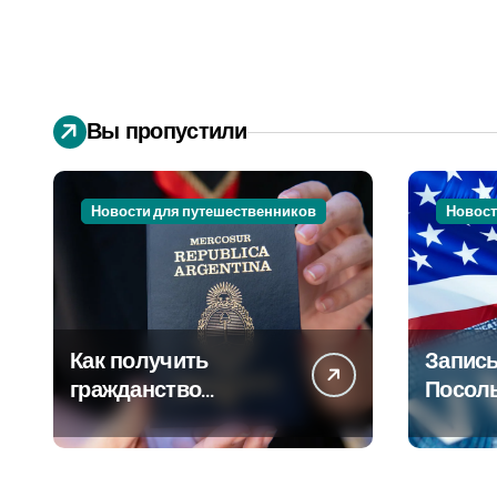
Вы пропустили
Новости для путешественников
Новост
Как получить
Запись
гражданство
Посол
Аргентины: Полное
Пошаг
руководство
руково