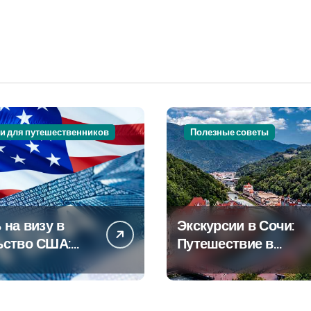
и для путешественников
Полезные советы
 на визу в
Экскурсии в Сочи:
ьство США:
Путешествие в
овое
сердце
дство
Черноморского
курорта