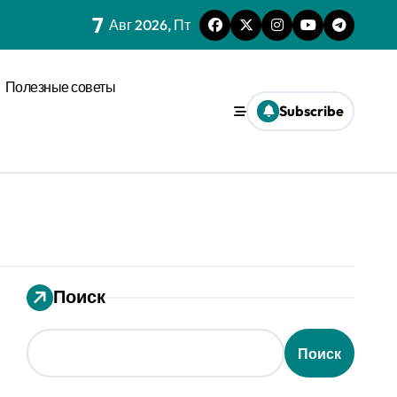
7
нагрузки
Авг 2026, Пт
спространения диффузии
Полезные советы
льного давления
Subscribe
ез призму анализа распознавания речи
 системах
ления кофе в открытых системах
мализации
Поиск
оновых возмущениях
анизации с социальным импульсом
Поиск