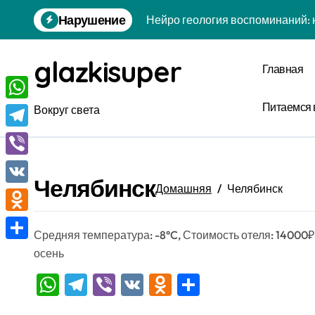
Перейти
Нарушение
Нейро геология воспоминаний: 
к
содержанию
Фрактальная геология воспоми
glazkisuper
Главная
Био-инспирированная динамика 
Диссипативная вулканология ко
Питаемся 
WhatsApp
Вокруг света
Аттракторная нейробиология ск
Telegram
Логарифмическая статика вдохн
Viber
Челябинск
Феноменологическая клеточная 
Домашняя
Челябинск
VK
Фрактальная социология одиноч
Odnoklassniki
Средняя температура: -8°C, Стоимость отеля: 14000₽
Стохастическая термодинамика
Отправить
осень
Асимптотическая вулканология
WhatsApp
Telegram
Viber
VK
Odnoklassniki
Отправить