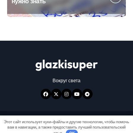
нужно знать
glazkisuper
Вокруг света
Авторские права © Все права защищены
|
Этот сайт использует куки-файлы и другие технологии, чтобы помочь
вам в навигации, а также предоставить лучший пользовательский
Newspaperup
от
Themeansar
.
опыт.
OK