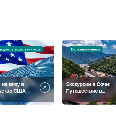
и для путешественников
Полезные советы
 на визу в
Экскурсии в Сочи:
ьство США:
Путешествие в
овое
сердце
дство
Черноморского
курорта