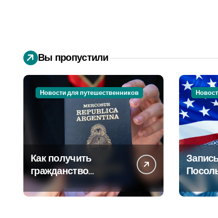
Вы пропустили
Новости для путешественников
Новост
Как получить
Запись
гражданство
Посол
Аргентины: Полное
Пошаг
руководство
руково